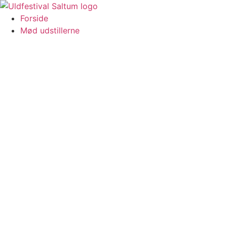
Videre
til
Forside
indhold
Mød udstillerne