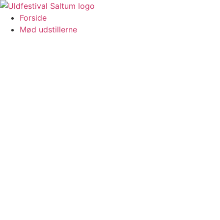
Videre
til
Forside
indhold
Mød udstillerne