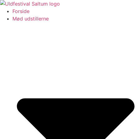
Videre
til
Forside
indhold
Mød udstillerne