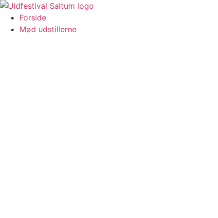
Videre
til
Forside
indhold
Mød udstillerne